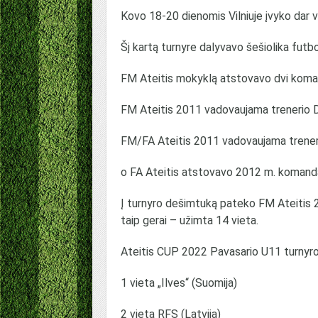
Kovo 18-20 dienomis Vilniuje įvyko dar vi
Šį kartą turnyre dalyvavo šešiolika futbo
FM Ateitis mokyklą atstovavo dvi koma
FM Ateitis 2011 vadovaujama trenerio
FM/FA Ateitis 2011 vadovaujama treneri
o FA Ateitis atstovavo 2012 m. komand
Į turnyro dešimtuką pateko FM Ateitis 2
taip gerai – užimta 14 vieta.
Ateitis CUP 2022 Pavasario U11 turnyro 
1 vieta „Ilves“ (Suomija)
2 vieta RFS (Latvija)