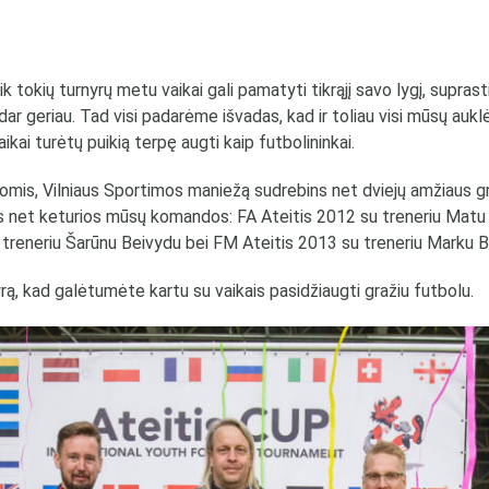
 tik tokių turnyrų metu vaikai gali pamatyti tikrąjį savo lygį, suprast
dar geriau. Tad visi padarėme išvadas, kad ir toliau visi mūsų auklė
ikai turėtų puikią terpę augti kaip futbolininkai.
enomis, Vilniaus Sportimos maniežą sudrebins net dviejų amžiaus 
us net keturios mūsų komandos: FA Ateitis 2012 su treneriu Matu 
treneriu Šarūnu Beivydu bei FM Ateitis 2013 su treneriu Marku 
ą, kad galėtumėte kartu su vaikais pasidžiaugti gražiu futbolu.