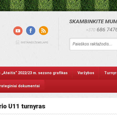
SKAMBINKITE MU
686 747
+370
SVETAINĖS ŽEMĖLAPIS
 „Ateitis“ 2022/23 m. sezono grafikas
Varžybos
Turnyr
trateginiai dokumentai
rio U11 turnyras