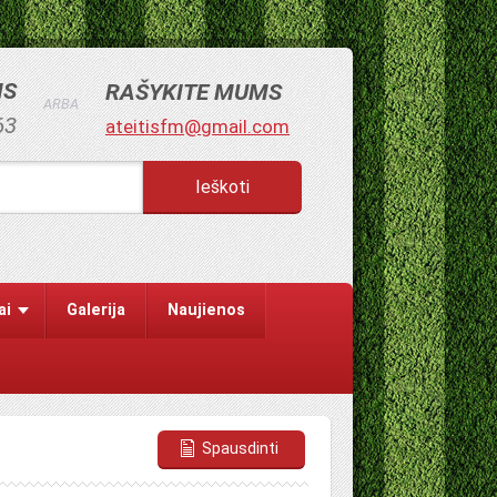
MS
RAŠYKITE MUMS
ARBA
63
ateitisfm@gmail.com
ai
Galerija
Naujienos
Spausdinti