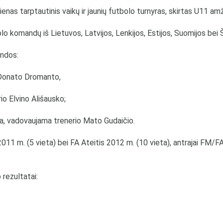
enas tarptautinis vaikų ir jaunių futbolo turnyras, skirtas U11 am
lo komandų iš Lietuvos, Latvijos, Lenkijos, Estijos, Suomijos bei 
ndos:
 Donato Dromanto,
o Elvino Ališausko;
a, vadovaujama trenerio Mato Gudaičio.
011 m. (5 vieta) bei FA Ateitis 2012 m. (10 vieta), antrajai FM/
rezultatai: