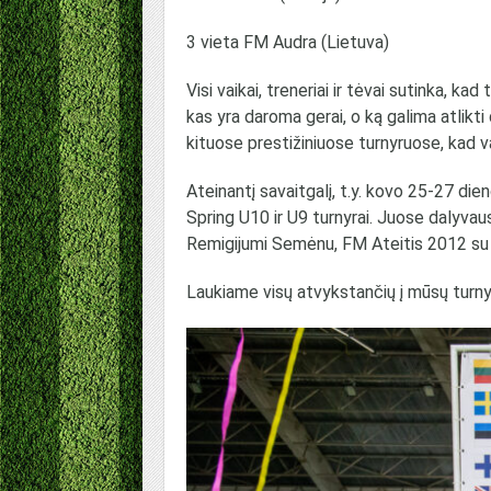
3 vieta FM Audra (Lietuva)
Visi vaikai, treneriai ir tėvai sutinka, kad
kas yra daroma gerai, o ką galima atlikti 
kituose prestižiniuose turnyruose, kad va
Ateinantį savaitgalį, t.y. kovo 25-27 di
Spring U10 ir U9 turnyrai. Juose dalyva
Remigijumi Semėnu, FM Ateitis 2012 su 
Laukiame visų atvykstančių į mūsų turnyr