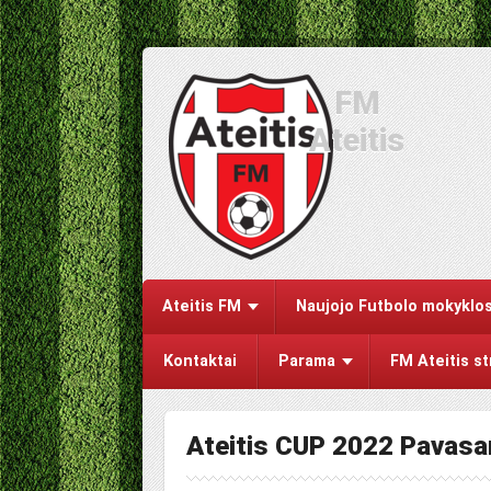
FM
Ateitis
Ateitis FM
Naujojo Futbolo mokyklos
Kontaktai
Parama
FM Ateitis s
Ateitis CUP 2022 Pavasa