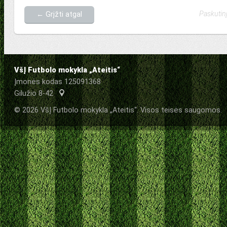
Paskutinį
← Grįžti atgal
VšĮ Futbolo mokykla „Ateitis“
Įmonės kodas 125091368
Gilužio 8-42
© 2026 VšĮ Futbolo mokykla „Ateitis“. Visos teisės saugomos.