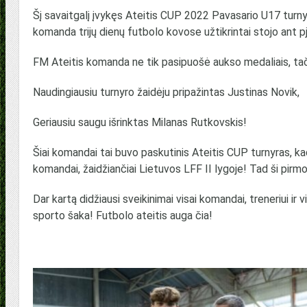
Šį savaitgalį įvykęs Ateitis CUP 2022 Pavasario U17 tu
komanda trijų dienų futbolo kovose užtikrintai stojo ant p
FM Ateitis komanda ne tik pasipuošė aukso medaliais, tači
Naudingiausiu turnyro žaidėju pripažintas Justinas Novik,
Geriausiu saugu išrinktas Milanas Rutkovskis!
Šiai komandai tai buvo paskutinis Ateitis CUP turnyras, kada
komandai, žaidžiančiai Lietuvos LFF II lygoje! Tad ši pirmoji
Dar kartą didžiausi sveikinimai visai komandai, treneriui ir
sporto šaka! Futbolo ateitis auga čia!