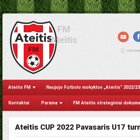
FM
Ateitis
SVETAIN
Ateitis FM
Naujojo Futbolo mokyklos „Ateitis“ 2022/2
Kontaktai
Parama
FM Ateitis strateginiai dokum
Ateitis CUP 2022 Pavasaris U17 tur