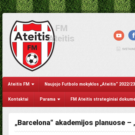
FM
Ateitis
SVETAIN
Ateitis FM
Naujojo Futbolo mokyklos „Ateitis“ 2022/2
Kontaktai
Parama
FM Ateitis strateginiai dokum
„Barcelona“ akademijos planuose – 