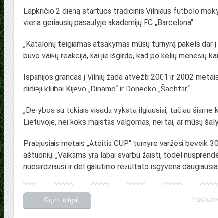
Lapkričio 2 dieną startuos tradicinis Vilniaus futbolo mok
viena geriausių pasaulyje akademijų FC „Barcelona“.
„Katalonų teigiamas atsakymas mūsų turnyrą pakels dar į au
buvo vaikų reakcija, kai jie išgirdo, kad po kelių mėnesių 
Ispanijos grandas į Vilnių žada atvežti 2001 ir 2002 metai
didieji klubai Kijevo „Dinamo“ ir Donecko „Šachtar“.
„Derybos su tokiais visada vyksta ilgiausiai, tačiau šiame 
Lietuvoje, nei koks maistas valgomas, nei tai, ar mūsų šaly
Praėjusiais metais „Ateitis CUP“ turnyre varžėsi beveik 30
aštuonių. „Vaikams yra labai svarbu žaisti, todėl nusprendė
nuoširdžiausi ir dėl galutinio rezultato išgyvena daugiausia
Paskutin
← Grįžti atgal