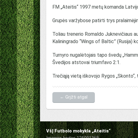
FM „Ateitis“ 1997 metų komanda Latvijo
Grupės varžybose patirti trys pralaimėji
Toliau trenerio Romaldo Juknevičiaus au
Kaliningrado “Wings of Baltic” (Rusija) 
Turnyro nugalėtojais tapo švedų „Hammarb
Švedijos atstovai triumfavo 2:1.
Trečiąją vietą iškovojo Rygos „Skonto“,
← Grįžti atgal
VšĮ Futbolo mokykla „Ateitis“