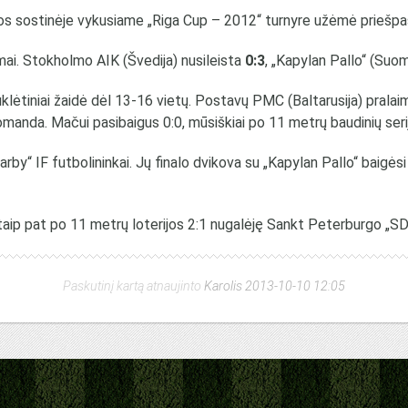
s sostinėje vykusiame „Riga Cup – 2012“ turnyre užėmė priešpas
mai. Stokholmo AIK (Švedija) nusileista
0:3
, „Kapylan Pallo“ (Suom
klėtiniai žaidė dėl 13-16 vietų. Postavų PMC (Baltarusija) pralai
komanda. Mačui pasibaigus 0:0, mūsiškiai po 11 metrų baudinių ser
y“ IF futbolininkai. Jų finalo dvikova su „Kapylan Pallo“ baigėsi 
 taip pat po 11 metrų loterijos 2:1 nugalėję Sankt Peterburgo „S
Paskutinį kartą atnaujinto
Karolis 2013-10-10 12:05