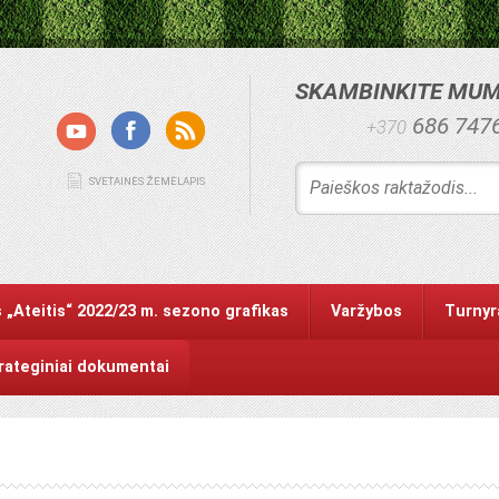
SKAMBINKITE MU
686 747
+370
SVETAINĖS ŽEMĖLAPIS
 „Ateitis“ 2022/23 m. sezono grafikas
Varžybos
Turnyr
trateginiai dokumentai