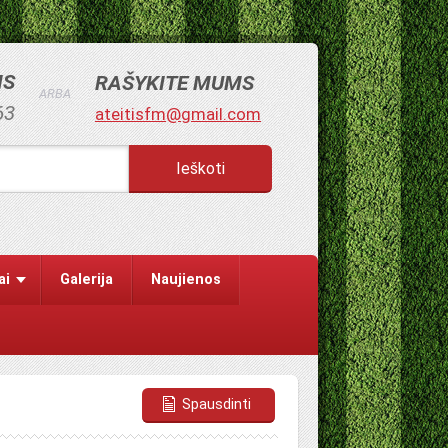
MS
RAŠYKITE MUMS
ARBA
63
ateitisfm@gmail.com
ai
Galerija
Naujienos
Spausdinti