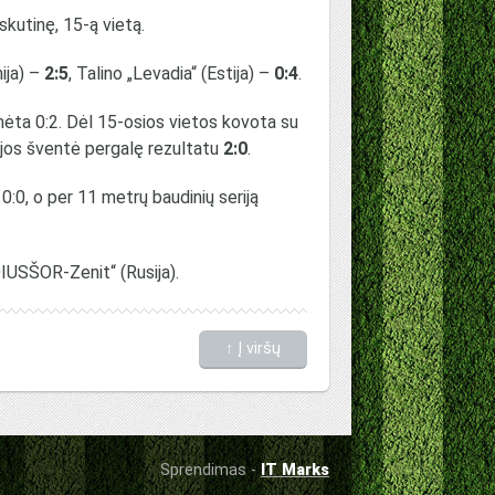
kutinę, 15-ą vietą.
ija) –
2:5
, Talino „Levadia“ (Estija) –
0:4
.
mėta 0:2. Dėl 15-osios vietos kovota su
ijos šventė pergalę rezultatu
2:0
.
0:0, o per 11 metrų baudinių seriją
DIUSŠOR-Zenit“ (Rusija).
↑ Į viršų
Sprendimas -
IT Marks