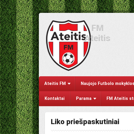
FM
Ateitis
Ateitis FM
Naujojo Futbolo mokyklos
Kontaktai
Parama
FM Ateitis s
Liko priešpaskutiniai