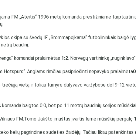
jama FM „Ateitis“ 1996 metų komanda prestižiniame tarptautinia
ų.
os ekipa su švedų IF „Brommapojkarna“ futbolininkais baigė lygi
metrų baudinį.
erenga“ komandai pralaimėtas
1:2
. Norvegų vartininką „nuginklavo
 Hotspurs“. Anglams rimčiau pasipriešinti nepavyko pralaimėta
0
 trečiąją vietą ir toliau turnyre dalyvavo varžybose dėl 9-12 viet
 komanda baigtos 0:0, bet po 11 metrų baudinių serijos mūsiški
 Vilniaus FM.Tomo Jakšto įmuštas įvartis lėmė mūsiškių pergalę
teko kelių pagrindinės sudėties žaidėjų. Tačiau likau patenkinta