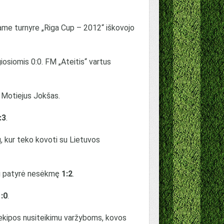
me turnyre „Riga Cup – 2012“ iškovojo
osiomis 0:0. FM „Ateitis“ vartus
“ Motiejus Jokšas.
:3
.
ų, kur teko kovoti su Lietuvos
ai patyrė nesėkmę
1:2
.
1:0
.
s ekipos nusiteikimu varžyboms, kovos