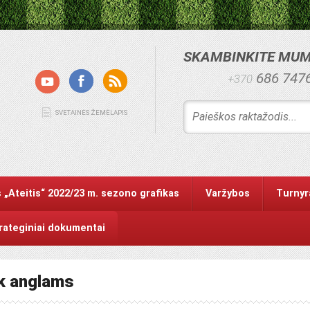
SKAMBINKITE MU
686 747
+370
SVETAINĖS ŽEMĖLAPIS
 „Ateitis“ 2022/23 m. sezono grafikas
Varžybos
Turnyr
trateginiai dokumentai
ik anglams