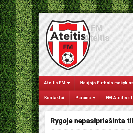
FM
Ateitis
Ateitis FM
Naujojo Futbolo mokyklos
Kontaktai
Parama
FM Ateitis s
Rygoje nepasipriešinta t