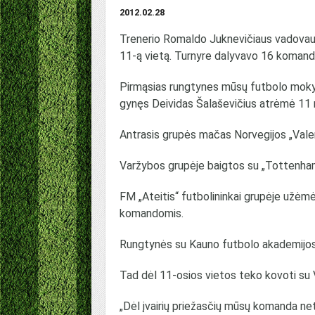
2012.02.28
Trenerio Romaldo Juknevičiaus vadovau
11-ą vietą. Turnyre dalyvavo 16 komand
Pirmąsias rungtynes mūsų futbolo mokykl
gynęs Deividas Šalaševičius atrėmė 11 
Antrasis grupės mačas Norvegijos „Val
Varžybos grupėje baigtos su „Tottenham
FM „Ateitis“ futbolininkai grupėje užėmė
komandomis.
Rungtynės su Kauno futbolo akademijos
Tad dėl 11-osios vietos teko kovoti su
„Dėl įvairių priežasčių mūsų komanda ne