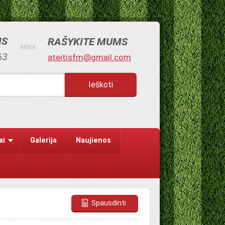
MS
RAŠYKITE MUMS
ARBA
63
ateitisfm@gmail.com
ai
Galerija
Naujienos
Spausdinti