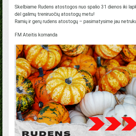
Skelbiame Rudens atostogos nuo spalio 31 dienos iki lapkr
dėl galimų treniruočių atostogų metu!
Ramių ir gerų rudens atostogų – pasimatysime jau netruku
FM Ateitis komanda