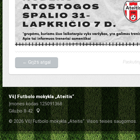
Paskutinį
← Grįžti atgal
VšĮ Futbolo mokykla „Ateitis“
Įmonės kodas 125091368
Gilužio 8-42
© 2026 VšĮ Futbolo mokykla „Ateitis“. Visos teisės saugomos.