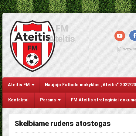
FM
Ateitis
SVETAIN
Ateitis FM
Naujojo Futbolo mokyklos „Ateitis“ 2022/2
Kontaktai
Parama
FM Ateitis strateginiai dokum
Skelbiame rudens atostogas