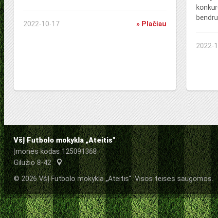
konkur
bendru
2022-10-17
» Plačiau
2022-1
VšĮ Futbolo mokykla „Ateitis“
Įmonės kodas 125091368
Gilužio 8-42
© 2026 VšĮ Futbolo mokykla „Ateitis“. Visos teisės saugomos.