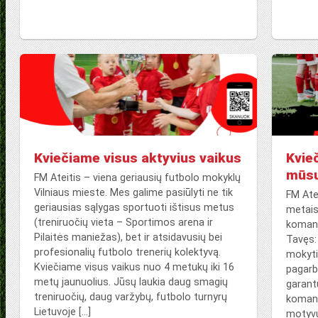
Kviečiame visus aktyvius vaikus
Kvie
mūs
FM Ateitis – viena geriausių futbolo mokyklų
Vilniaus mieste. Mes galime pasiūlyti ne tik
FM Ate
geriausias sąlygas sportuoti ištisus metus
metais
(treniruočių vieta – Sportimos arena ir
komand
Pilaitės maniežas), bet ir atsidavusių bei
Tavęs: 
profesionalių futbolo trenerių kolektyvą.
mokytis
Kviečiame visus vaikus nuo 4 metukų iki 16
pagarb
metų jaunuolius. Jūsų laukia daug smagių
garant
treniruočių, daug varžybų, futbolo turnyrų
komand
Lietuvoje […]
motyvu