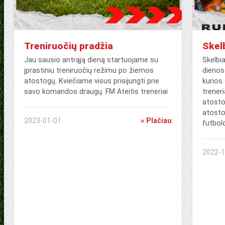
Treniruočių pradžia
Skel
Jau sausio antrąją dieną startuojame su
Skelbi
įprastiniu treniruočių režimu po žiemos
dienos
atostogų. Kviečiame visus prisijungti prie
kurios 
savo komandos draugų. FM Ateitis treneriai
trener
atosto
atosto
2023-01-01
» Plačiau
futbol
2022-1