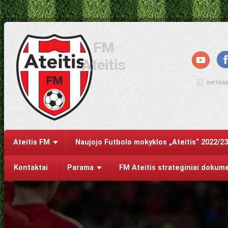
FM
Ateitis
SVETAIN
Ateitis FM
Naujojo Futbolo mokyklos „Ateitis“ 2022/2
Kontaktai
Parama
FM Ateitis strateginiai dokum