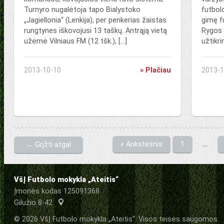
Turnyro nugalėtoja tapo Bialystoko
futbol
„Jagiellonia“ (Lenkija), per penkerias žaistas
gimę f
rungtynes iškovojusi 13 taškų. Antrąją vietą
Rygos 
užėmė Vilniaus FM (12 tšk.), […]
užtikri
2013-10-10
» Plačiau
2013-1
…
« Ankstesnis
1
← Grįžti atgal
VšĮ Futbolo mokykla „Ateitis“
Įmonės kodas 125091368
Gilužio 8-42
© 2026 VšĮ Futbolo mokykla „Ateitis“. Visos teisės saugomos.