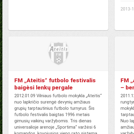
2013-1
FM „Ateitis“ futbolo festivalis
FM „A
baigėsi lenkų pergale
– be
2012.01.09 Vilniaus futbolo mokykla „Ateitis“
2011.1
nuo lapkričio surengė devynių amžiaus
rungty
grupių tarptautinius futbolo turnyrus. Šis
mokykl
futbolo festivalis baigtas 1996 metais
tarptau
gimusių vaikinų varžybomis. Tris dienas
Nuo la
universalioje arenoje „Sportima“ varžėsi 6
amžiau
komandos, kovojusios vieno rato sistema.
varžyb