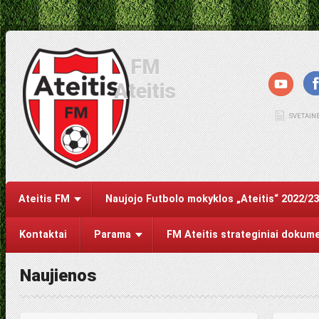
FM
Ateitis
SVETAIN
Ateitis FM
Naujojo Futbolo mokyklos „Ateitis“ 2022/2
Kontaktai
Parama
FM Ateitis strateginiai dokum
Naujienos