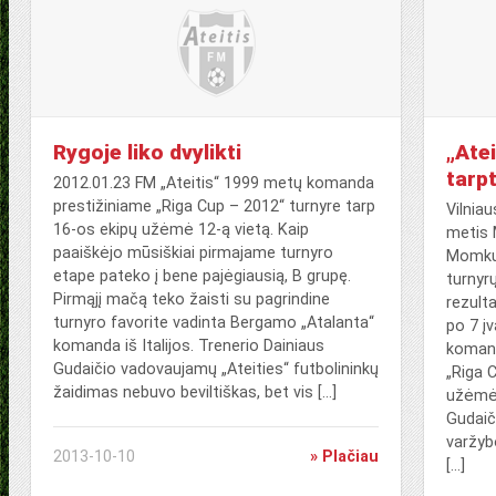
Rygoje liko dvylikti
„Atei
tarpt
2012.01.23 FM „Ateitis“ 1999 metų komanda
prestižiniame „Riga Cup – 2012“ turnyre tarp
Vilnia
16-os ekipų užėmė 12-ą vietą. Kaip
metis 
paaiškėjo mūsiškiai pirmajame turnyro
Momkus
etape pateko į bene pajėgiausią, B grupę.
turnyr
Pirmąjį mačą teko žaisti su pagrindine
rezulta
turnyro favorite vadinta Bergamo „Atalanta“
po 7 į
komanda iš Italijos. Trenerio Dainiaus
komand
Gudaičio vadovaujamų „Ateities“ futbolininkų
„Riga 
žaidimas nebuvo beviltiškas, bet vis […]
užėmė 
Gudai
varžyb
2013-10-10
» Plačiau
[…]