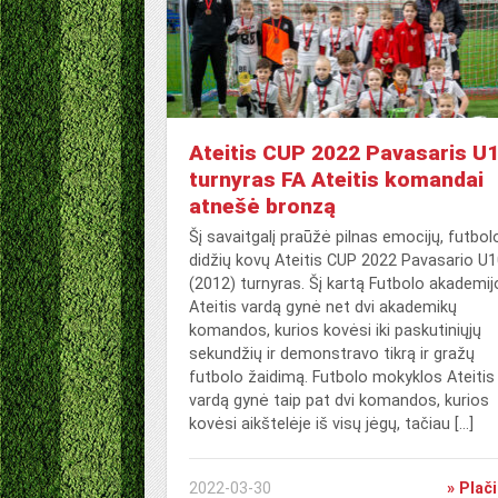
Ateitis CUP 2022 Pavasaris U
turnyras FA Ateitis komandai
atnešė bronzą
Šį savaitgalį praūžė pilnas emocijų, futbolo
didžių kovų Ateitis CUP 2022 Pavasario U
(2012) turnyras. Šį kartą Futbolo akademij
Ateitis vardą gynė net dvi akademikų
komandos, kurios kovėsi iki paskutiniųjų
sekundžių ir demonstravo tikrą ir gražų
futbolo žaidimą. Futbolo mokyklos Ateitis
vardą gynė taip pat dvi komandos, kurios
kovėsi aikštelėje iš visų jėgų, tačiau […]
2022-03-30
» Plač