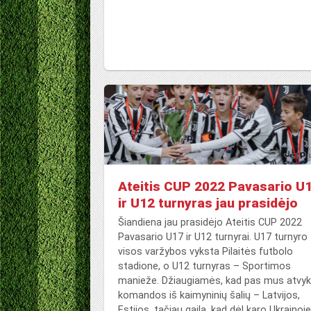
Ateitis CUP 2022 Pavasario U
ir U12 turnyras jau prasidėjo
Šiandiena jau prasidėjo Ateitis CUP 2022
Pavasario U17 ir U12 turnyrai. U17 turnyro
visos varžybos vyksta Pilaitės futbolo
stadione, o U12 turnyras – Sportimos
manieže. Džiaugiamės, kad pas mus atvy
komandos iš kaimyninių šalių – Latvijos,
Estijos, tačiau gaila, kad dėl karo Ukrainoje