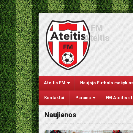
FM
Ateitis
Ateitis FM
Naujojo Futbolo mokyklos
Kontaktai
Parama
FM Ateitis s
Naujienos