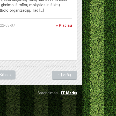
 gimimo iš mūsų mokyklos ir iš kitų
tbolo organizacijų. Tad […]
22-03-07
» Plačiau
Kitas »
↑ Į viršų
Sprendimas -
IT Marks