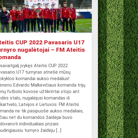
teitis CUP 2022 Pavasaris U17
urnyro nugalėtojai – FM Ateitis
omanda
 savaitgalį įvykęs Ateitis CUP 2022
vasario U17 turnyras atnešė mūsų
kyklos komandai aukso medalius!
enerio Edvardo Malkevičiaus komanda trijų
enų futbolo kovose užtikrintai stojo ant
edės stalo, nugalėjusi komandas iš
kartvelo, Latvijos ir Lietuvos. FM Ateitis
manda ne tik pasipuošė aukso medaliais,
čiau net du komandos žaidėjai buvo
dovanoti individualiais prizais:
udingiausiu turnyro žaidėju […]