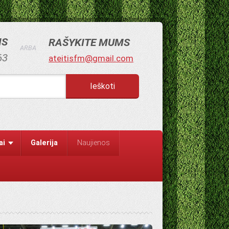
MS
RAŠYKITE MUMS
ARBA
63
ateitisfm@gmail.com
ai
Galerija
Naujienos