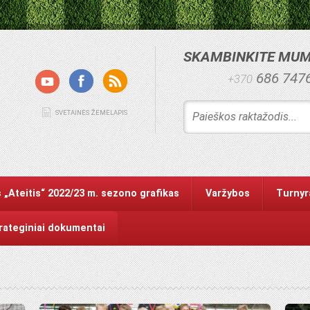
SKAMBINKITE MU
686 747
+370
SVETAINĖS ŽEMĖLAPIS
 „Ateitis“ 2022/23 m. sezono grafikas
Varžybos
Turnyr
trateginiai dokumentai