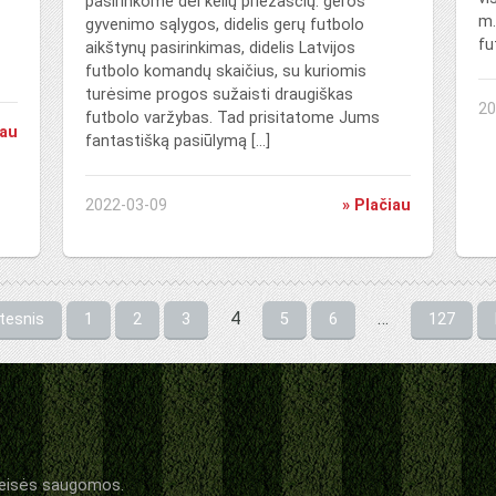
pasirinkome dėl kelių priežasčių: geros
m.
gyvenimo sąlygos, didelis gerų futbolo
fu
aikštynų pasirinkimas, didelis Latvijos
futbolo komandų skaičius, su kuriomis
turėsime progos sužaisti draugiškas
20
futbolo varžybas. Tad prisitatome Jums
iau
fantastišką pasiūlymą […]
2022-03-09
» Plačiau
4
…
tesnis
1
2
3
5
6
127
 teisės saugomos.