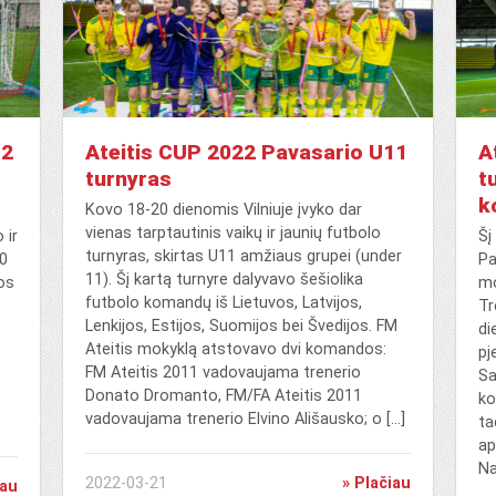
12
Ateitis CUP 2022 Pavasario U11
A
turnyras
t
k
Kovo 18-20 dienomis Vilniuje įvyko dar
vienas tarptautinis vaikų ir jaunių futbolo
 ir
Šį
turnyras, skirtas U11 amžiaus grupei (under
10
Pa
11). Šį kartą turnyre dalyvavo šešiolika
os
mo
futbolo komandų iš Lietuvos, Latvijos,
Tr
Lenkijos, Estijos, Suomijos bei Švedijos. FM
di
Ateitis mokyklą atstovavo dvi komandos:
pj
FM Ateitis 2011 vadovaujama trenerio
Sa
Donato Dromanto, FM/FA Ateitis 2011
ko
vadovaujama trenerio Elvino Ališausko; o […]
ta
ap
Na
2022-03-21
» Plačiau
iau