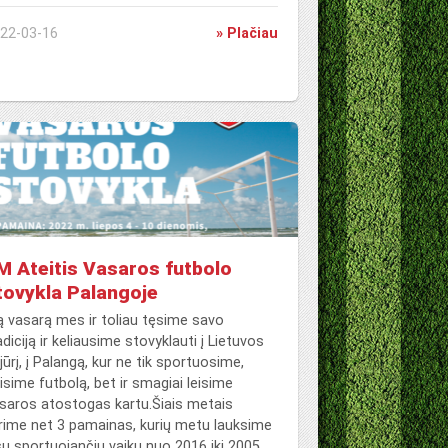
22-03-16
» Plačiau
M Ateitis Vasaros futbolo
tovykla Palangoje
ą vasarą mes ir toliau tęsime savo
adiciją ir keliausime stovyklauti į Lietuvos
jūrį, į Palangą, kur ne tik sportuosime,
isime futbolą, bet ir smagiai leisime
saros atostogas kartu.Šiais metais
rime net 3 pamainas, kurių metu lauksime
sų sportuojančių vaikų nuo 2016 iki 2005