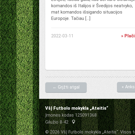
komandos iš Italijos ir Švedijos neatvyko,
mat komandos išsigando situacijos
Europoje. Tačiau […]
2022-03-11
» Plač
« Anks
← Grįžti atgal
VšĮ Futbolo mokykla „Ateitis“
Įmonės kodas 125091368
Gilužio 8-42
© 2026 VšĮ Futbolo mokykla „Ateitis“. Visos