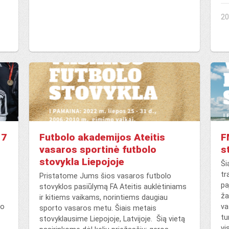
20
17
Futbolo akademijos Ateitis
F
vasaros sportinė futbolo
s
stovykla Liepojoje
Ši
tr
Pristatome Jums šios vasaros futbolo
pa
stovyklos pasiūlymą FA Ateitis auklėtiniams
ža
ir kitiems vaikams, norintiems daugiau
ko
va
sporto vasaros metu. Šiais metais
tu
stovyklausime Liepojoje, Latvijoje. Šią vietą
vi